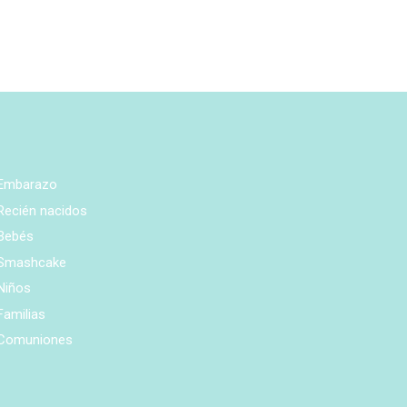
Embarazo
Recién nacidos
Bebés
Smashcake
Niños
Familias
Comuniones