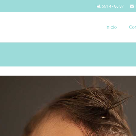
Tel. 661 47 86 87
Inicio
Co