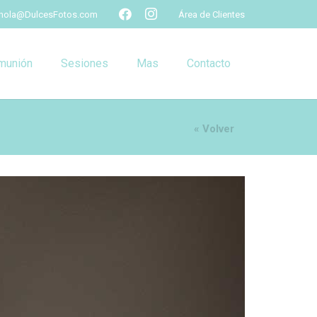
hola@DulcesFotos.com
Área de Clientes
munión
Sesiones
Mas
Contacto
« Volver