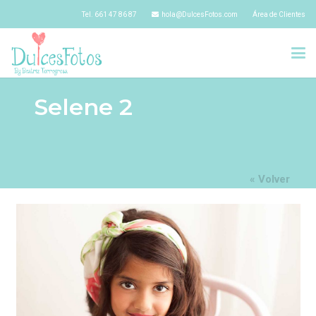
Tel. 661 47 86 87
hola@DulcesFotos.com
Área de Clientes
Selene 2
« Volver